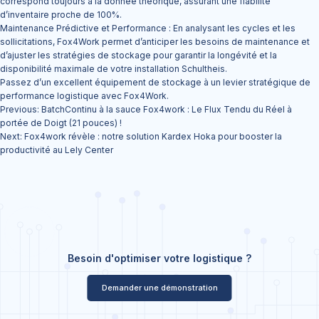
correspond toujours à la donnée théorique, assurant une fiabilité
d’inventaire proche de 100%.
​Maintenance Prédictive et Performance : En analysant les cycles et les
sollicitations, Fox4Work permet d’anticiper les besoins de maintenance et
d’ajuster les stratégies de stockage pour garantir la longévité et la
disponibilité maximale de votre installation Schultheis.
​Passez d’un excellent équipement de stockage à un levier stratégique de
performance logistique avec Fox4Work.
Navigation
Previous:
BatchContinu à la sauce Fox4work : Le Flux Tendu du Réel à
de
l’article
portée de Doigt (21 pouces) !
Next:
Fox4work révèle : notre solution Kardex Hoka pour booster la
productivité au Lely Center
Besoin d'optimiser votre logistique ?
Demander une démonstration