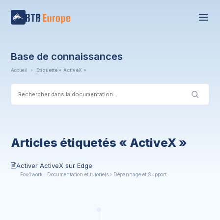
Base de connaissances
Accueil
›
Étiquette « ActiveX »
Articles étiquetés « ActiveX »
Activer ActiveX sur Edge
Fox4work : Documentation et tutoriels › Dépannage et Support