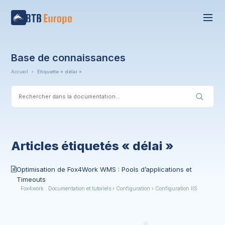
Base de connaissances
Accueil
›
Étiquette « délai »
Articles étiquetés « délai »
Optimisation de Fox4Work WMS : Pools d’applications et
Timeouts
Fox4work : Documentation et tutoriels › Configuration › Configuration IIS