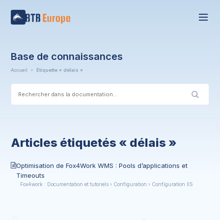
Base de connaissances
Accueil
›
Étiquette « délais »
Articles étiquetés « délais »
Optimisation de Fox4Work WMS : Pools d’applications et
Timeouts
Fox4work : Documentation et tutoriels › Configuration › Configuration IIS