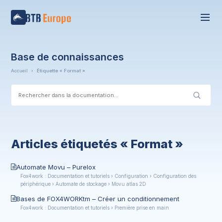
Base de connaissances
Accueil
›
Étiquette « Format »
Articles étiquetés « Format »
Automate Movu – Purelox
Fox4work : Documentation et tutoriels › Configuration › Configuration des
périphérique › Automate de stockage › Movu atlas 2D
Bases de FOX4WORKtm – Créer un conditionnement
Fox4work : Documentation et tutoriels › Première prise en main