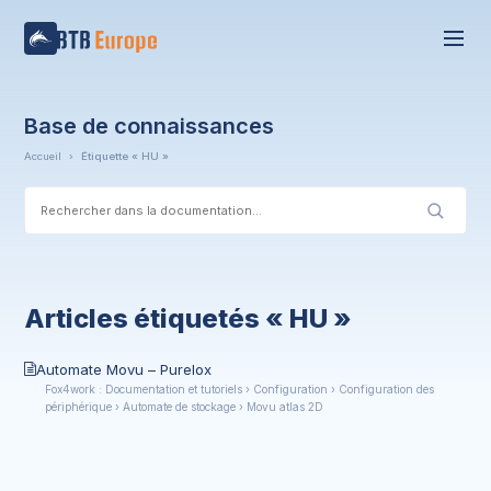
Base de connaissances
Accueil
›
Étiquette « HU »
Articles étiquetés « HU »
Automate Movu – Purelox
Fox4work : Documentation et tutoriels › Configuration › Configuration des
périphérique › Automate de stockage › Movu atlas 2D