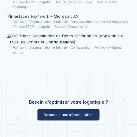
API pour l’ERP › Intégration SAP Business One (Linked Server & Tables
d’échange)
Interfaces Fox4work – Microsoft AX
Fox4work : Documentation et tutoriels › Fonctionnalités avancées et intégration
API pour l’ERP › Intégration Microsoft Dynamics AX
JOB Triger: Substitution de Dates et Variables (Applicable à
tous les Scripts et Configurations)
Fox4work : Documentation et tutoriels › Configuration › Fox4work – Special
settings
Besoin d'optimiser votre logistique ?
Demander une démonstration