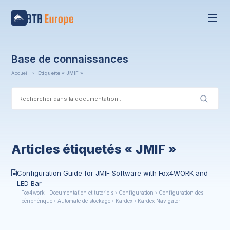
Base de connaissances
Accueil
›
Étiquette « JMIF »
Articles étiquetés « JMIF »
Configuration Guide for JMIF Software with Fox4WORK and
LED Bar
Fox4work : Documentation et tutoriels › Configuration › Configuration des
périphérique › Automate de stockage › Kardex › Kardex Navigator