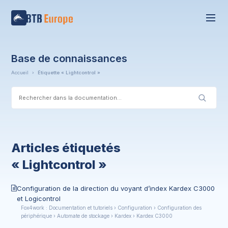
Base de connaissances
Accueil
›
Étiquette « Lightcontrol »
Articles étiquetés
« Lightcontrol »
Configuration de la direction du voyant d’index Kardex C3000
et Logicontrol
Fox4work : Documentation et tutoriels › Configuration › Configuration des
périphérique › Automate de stockage › Kardex › Kardex C3000