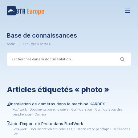
Base de connaissances
Accueil
›
Étiquette « photo »
Articles étiquetés « photo »
Installation de caméras dans la machine KARDEX
Fox4work : Documentation et tutoriels › Configuration › Configuration des
périphérique › Caméra
Job d’import de Photo dans Fox4Work
Fox4work : Documentation et tutoriels › Utilisation étape par étape › Outils dans
Fox