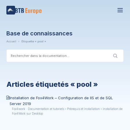
Base de connaissances
Accueil
›
Étiquette « pool »
Articles étiquetés « pool »
Installation de Fox4Work – Configuration de IIS et de SQL
Server 2019
Fox4work : Documentation et tutoriels › Prérequis et Installation › Installation de
Fox4Work sur Desktop