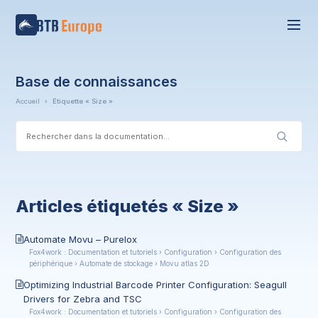
Base de connaissances
Accueil
›
Étiquette « Size »
Articles étiquetés « Size »
Automate Movu – Purelox
Fox4work : Documentation et tutoriels › Configuration › Configuration des
périphérique › Automate de stockage › Movu atlas 2D
Optimizing Industrial Barcode Printer Configuration: Seagull
Drivers for Zebra and TSC
Fox4work : Documentation et tutoriels › Configuration › Configuration des