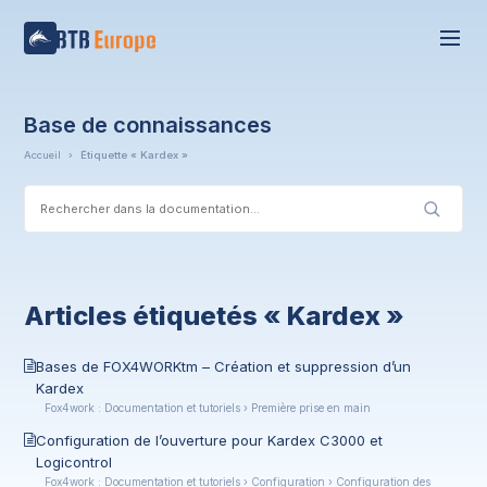
Base de connaissances
Accueil
›
Étiquette « Kardex »
Articles étiquetés « Kardex »
Bases de FOX4WORKtm – Création et suppression d’un
Kardex
Fox4work : Documentation et tutoriels › Première prise en main
Configuration de l’ouverture pour Kardex C3000 et
Logicontrol
Fox4work : Documentation et tutoriels › Configuration › Configuration des