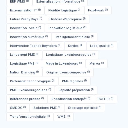
(1)
(1)
ERP WMS
Externalisation informatique
(1)
(1)
(4)
Externalisation IT
Fluidité logistique
Fox4work
(1)
(1)
Future Ready Days
Histoire d’entreprise
(1)
(2)
Innovation locale
Innovation logistique
(1)
(1)
Innovation numérique
Intelligence artificielle
(1)
(3)
(1)
Intervention Fabrice Reynders
Kardex
Label qualité
(1)
(1)
Lancement PME
Logistique luxembourgeoise
(1)
(1)
(1)
Logistique PME
Made in Luxembourg
Merkur
(1)
(1)
Nation Branding
Origine luxembourgeoise
(1)
(1)
Partenariat technologique
PME digitales
(1)
(1)
PME luxembourgeoises
Rapidité préparation
(1)
(1)
(1)
Références presse
Robotisation entrepôt
ROLLER
(1)
(1)
(1)
SMDOC
Solutions PME
Stockage optimisé
(2)
(2)
Transformation digitale
WMS