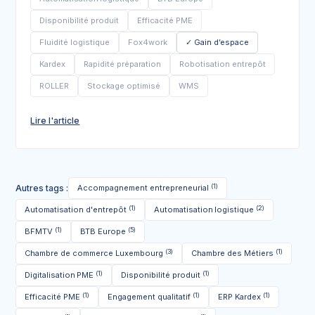
Disponibilité produit
Efficacité PME
Fluidité logistique
Fox4work
Gain d’espace
Kardex
Rapidité préparation
Robotisation entrepôt
ROLLER
Stockage optimisé
WMS
Lire l'article
(1)
Autres tags :
Accompagnement entrepreneurial
(1)
(2)
Automatisation d'entrepôt
Automatisation logistique
(1)
(5)
BFMTV
BTB Europe
(3)
(1)
Chambre de commerce Luxembourg
Chambre des Métiers
(1)
(1)
Digitalisation PME
Disponibilité produit
(1)
(1)
(1)
Efficacité PME
Engagement qualitatif
ERP Kardex