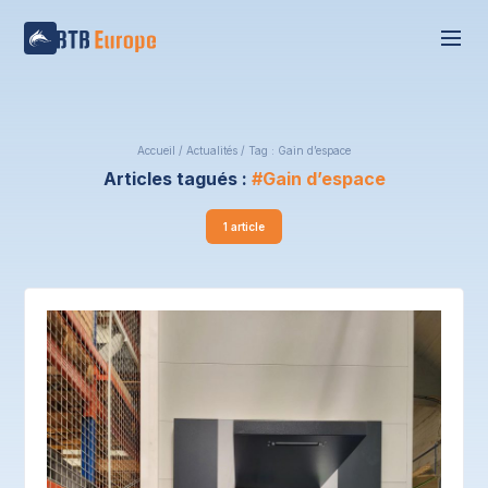
Accueil
/
Actualités
/
Tag : Gain d’espace
Articles tagués :
Gain d’espace
1 article