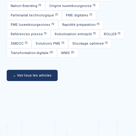
(1)
(1)
Nation Branding
Origine luxembourgeoise
(1)
(1)
Partenariat technologique
PME digitales
(1)
(1)
PME luxembourgeoises
Rapidité préparation
(1)
(1)
(1)
Références presse
Robotisation entrepôt
ROLLER
(1)
(1)
(1)
SMDOC
Solutions PME
Stockage optimisé
(2)
(2)
Transformation digitale
WMS
← Voir tous les articles