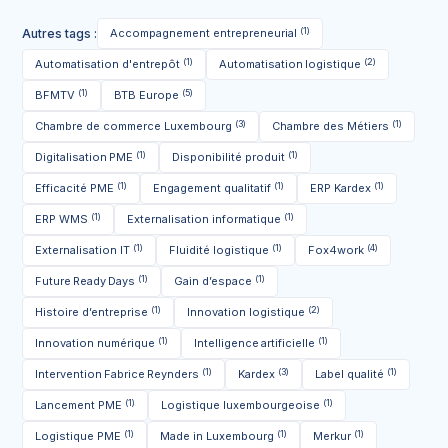
(1)
Autres tags :
Accompagnement entrepreneurial
(1)
(2)
Automatisation d'entrepôt
Automatisation logistique
(1)
(5)
BFMTV
BTB Europe
(3)
(1)
Chambre de commerce Luxembourg
Chambre des Métiers
(1)
(1)
Digitalisation PME
Disponibilité produit
(1)
(1)
(1)
Efficacité PME
Engagement qualitatif
ERP Kardex
(1)
(1)
ERP WMS
Externalisation informatique
(1)
(1)
(4)
Externalisation IT
Fluidité logistique
Fox4work
(1)
(1)
Future Ready Days
Gain d’espace
(1)
(2)
Histoire d’entreprise
Innovation logistique
(1)
(1)
Innovation numérique
Intelligence artificielle
(1)
(3)
(1)
Intervention Fabrice Reynders
Kardex
Label qualité
(1)
(1)
Lancement PME
Logistique luxembourgeoise
(1)
(1)
(1)
Logistique PME
Made in Luxembourg
Merkur