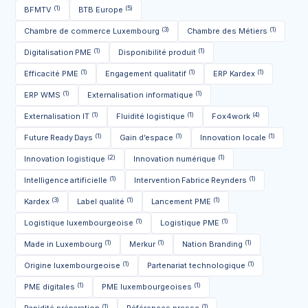
(1)
(5)
BFMTV
BTB Europe
(3)
(1)
Chambre de commerce Luxembourg
Chambre des Métiers
(1)
(1)
Digitalisation PME
Disponibilité produit
(1)
(1)
(1)
Efficacité PME
Engagement qualitatif
ERP Kardex
(1)
(1)
ERP WMS
Externalisation informatique
(1)
(1)
(4)
Externalisation IT
Fluidité logistique
Fox4work
(1)
(1)
(1)
Future Ready Days
Gain d’espace
Innovation locale
(2)
(1)
Innovation logistique
Innovation numérique
(1)
(1)
Intelligence artificielle
Intervention Fabrice Reynders
(3)
(1)
(1)
Kardex
Label qualité
Lancement PME
(1)
(1)
Logistique luxembourgeoise
Logistique PME
(1)
(1)
(1)
Made in Luxembourg
Merkur
Nation Branding
(1)
(1)
Origine luxembourgeoise
Partenariat technologique
(1)
(1)
PME digitales
PME luxembourgeoises
(1)
(1)