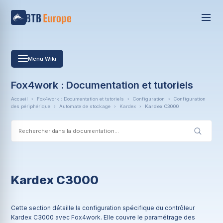
Menu Wiki
Fox4work : Documentation et tutoriels
Accueil
›
Fox4work : Documentation et tutoriels
›
Configuration
›
Configuration
des périphérique
›
Automate de stockage
›
Kardex
›
Kardex C3000
Kardex C3000
Cette section détaille la configuration spécifique du contrôleur
Kardex C3000 avec Fox4work. Elle couvre le paramétrage des