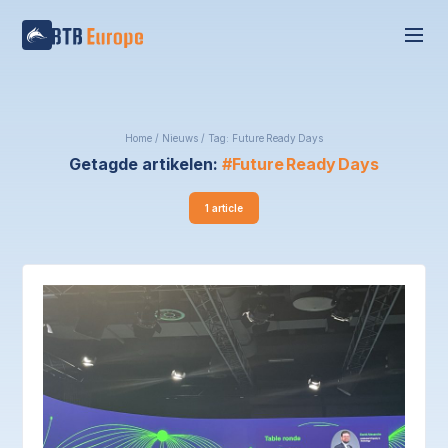
Home
/
Nieuws
/
Tag: Future Ready Days
Getagde artikelen:
Future Ready Days
1 article