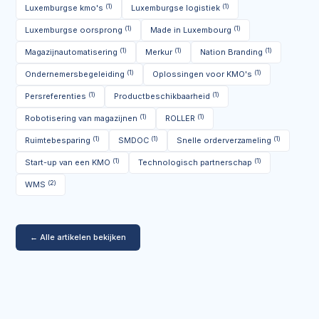
(1)
(1)
Luxemburgse kmo's
Luxemburgse logistiek
(1)
(1)
Luxemburgse oorsprong
Made in Luxembourg
(1)
(1)
(1)
Magazijnautomatisering
Merkur
Nation Branding
(1)
(1)
Ondernemersbegeleiding
Oplossingen voor KMO's
(1)
(1)
Persreferenties
Productbeschikbaarheid
(1)
(1)
Robotisering van magazijnen
ROLLER
(1)
(1)
(1)
Ruimtebesparing
SMDOC
Snelle orderverzameling
(1)
(1)
Start-up van een KMO
Technologisch partnerschap
(2)
WMS
← Alle artikelen bekijken