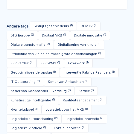
(1)
(1)
Andere tags:
Bedrijfsgeschiedenis
BFMTV
(5)
(1)
(1)
BTB Europe
Digitaal MKB
Digitale innovatie
(2)
(1)
Digitale transformatie
Digitalisering van kmo's
(1)
Efficiëntie van kleine en middelgrote ondernemingen
(1)
(1)
(4)
ERP Kardex
ERP WMS
Fox4work
(1)
(1)
Geoptimaliseerde opslag
Interventie Fabrice Reynders
(2)
(1)
IT-Outsourcing
Kamer van Ambachten
(3)
(3)
Kamer van Koophandel Luxemburg
Kardex
(1)
(1)
Kunstmatige intelligentie
Kwaliteitsengagement
(1)
(1)
Kwaliteitslabel
Logistiek voor het MKB
(2)
(2)
Logistieke automatisering
Logistieke innovatie
(1)
(1)
Logistieke vlotheid
Lokale innovatie