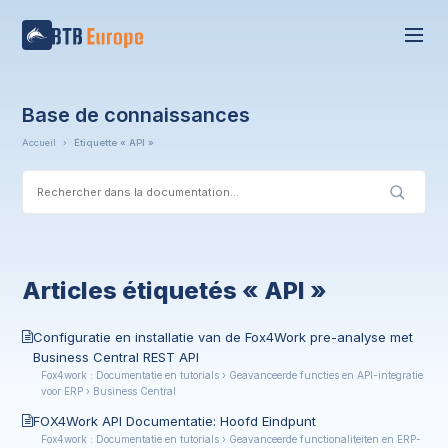
Base de connaissances
Accueil
›
Étiquette « API »
Articles étiquetés « API »
Configuratie en installatie van de Fox4Work pre-analyse met
Business Central REST API
Fox4work : Documentatie en tutorials › Geavanceerde functies en API-integratie
voor ERP › Business Central
FOX4Work API Documentatie: Hoofd Eindpunt
Fox4work : Documentatie en tutorials › Geavanceerde functionaliteiten en ERP-