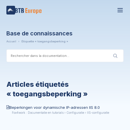
Base de connaissances
Accueil
›
Étiquette « toegangsbeperking »
Articles étiquetés
« toegangsbeperking »
Beperkingen voor dynamische IP-adressen IIS 8.0
Fox4work : Documentatie en tutorials › Configuratie › IIS-configuratie