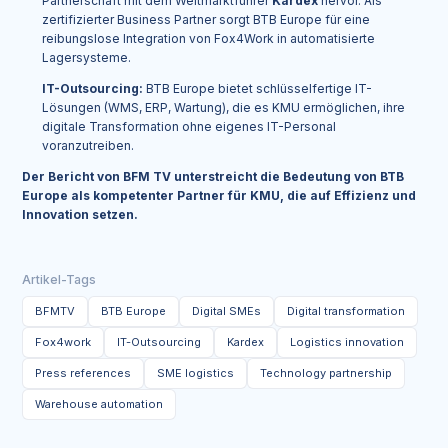
Partnerschaft mit dem Weltmarktführer
Kardex
hervor. Als
zertifizierter Business Partner sorgt BTB Europe für eine
reibungslose Integration von Fox4Work in automatisierte
Lagersysteme.
IT-Outsourcing:
BTB Europe bietet schlüsselfertige IT-
Lösungen (WMS, ERP, Wartung), die es KMU ermöglichen, ihre
digitale Transformation ohne eigenes IT-Personal
voranzutreiben.
Der Bericht von BFM TV unterstreicht die Bedeutung von BTB
Europe als kompetenter Partner für KMU, die auf Effizienz und
Innovation setzen.
Artikel-Tags
BFMTV
BTB Europe
Digital SMEs
Digital transformation
Fox4work
IT-Outsourcing
Kardex
Logistics innovation
Press references
SME logistics
Technology partnership
Warehouse automation