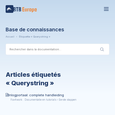
Base de connaissances
Accueil
›
Étiquette « Querystring »
Articles étiquetés
« Querystring »
Inlogportaal: complete handleiding
Fox4work : Documentatie en tutorials › Eerste stappen